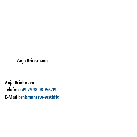
Anja Brinkmann
Anja Brinkmann
Telefon
+49 29 38 98 756-19
E-Mail
br
nkm
nn
ssw-w
sth
ff
d