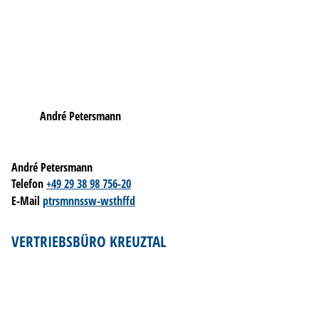
André Petersmann
André Petersmann
Telefon
+49 29 38 98 756-20
E-Mail
p
t
rsm
nn
ssw-w
sth
ff
d
VERTRIEBSBÜRO KREUZTAL