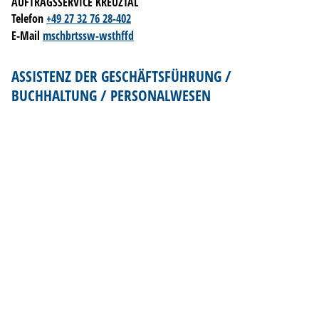
AUFTRAGSSERVICE KREUZTAL
Telefon
+49 27 32 76 28-402
E-Mail
m
sch
b
rt
ssw-w
sth
ff
d
ASSISTENZ DER GESCHÄFTSFÜHRUNG /
BUCHHALTUNG / PERSONALWESEN