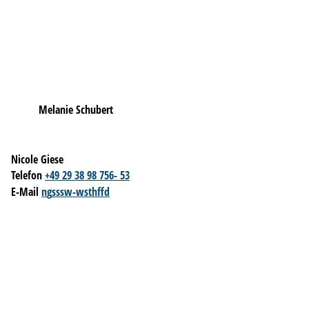
Melanie Schubert
Nicole Giese
Telefon
+49 29 38 98 756- 53
E-Mail
n
g
s
ssw-w
sth
ff
d