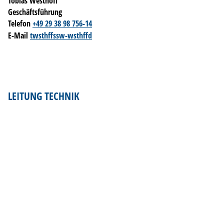
Tobias Westhoff
Geschäftsführung
Telefon
+49 29 38 98 756-14
E-Mail
t
w
sth
ff
ssw-w
sth
ff
d
LEITUNG TECHNIK