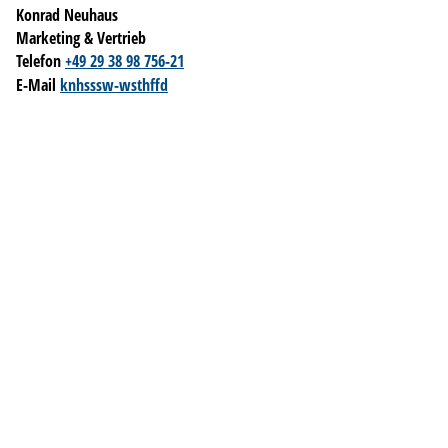
Konrad Neuhaus
Marketing & Vertrieb
Telefon
+49 29 38 98 756-21
E-Mail
k
n
h
s
ssw-w
sth
ff
d