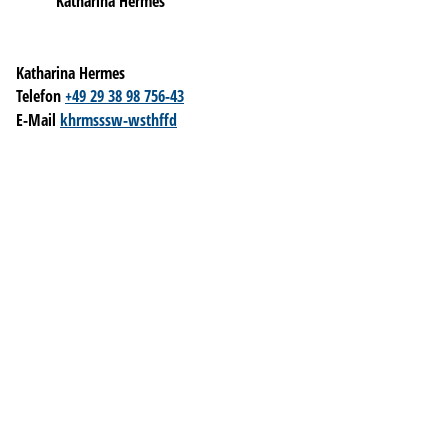
Katharina Hermes
Katharina Hermes
Telefon
+49 29 38 98 756-43
E-Mail
k
h
rm
s
ssw-w
sth
ff
d