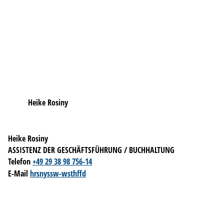
Heike Rosiny
Heike Rosiny
ASSISTENZ DER GESCHÄFTSFÜHRUNG / BUCHHALTUNG
Telefon
+49 29 38 98 756-14
E-Mail
h
r
s
ny
ssw-w
sth
ff
d