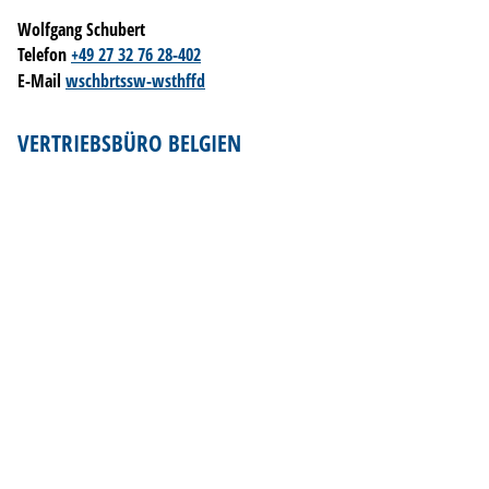
Wolfgang Schubert
Telefon
+49 27 32 76 28-402
E-Mail
w
sch
b
rt
ssw-w
sth
ff
d
VERTRIEBSBÜRO BELGIEN