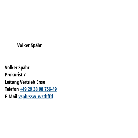
Volker Spähr
Volker Spähr
Prokurist /
Leitung Vertrieb Ense
Telefon
+49 29 38 98 756-49
E-Mail
v
sp
hr
ssw-w
sth
ff
d