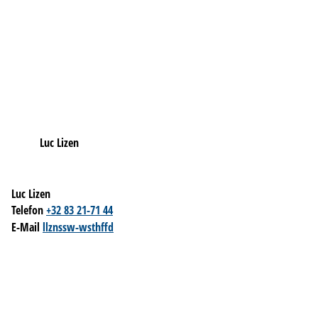
Luc Lizen
Luc Lizen
Telefon
+32 83 21-71 44
E-Mail
l
l
z
n
ssw-w
sth
ff
d