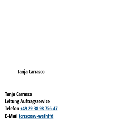
Tanja Carrasco
Tanja Carrasco
Leitung Auftragsservice
Telefon
+49 29 38 98 756-47
E-Mail
t
c
rr
sc
ssw-w
sth
ff
d