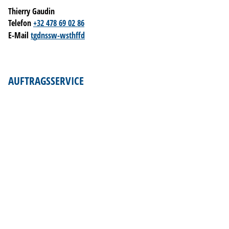
Thierry Gaudin
Telefon
+32 478 69 02 86
E-Mail
t
g
d
n
ssw-w
sth
ff
d
AUFTRAGSSERVICE