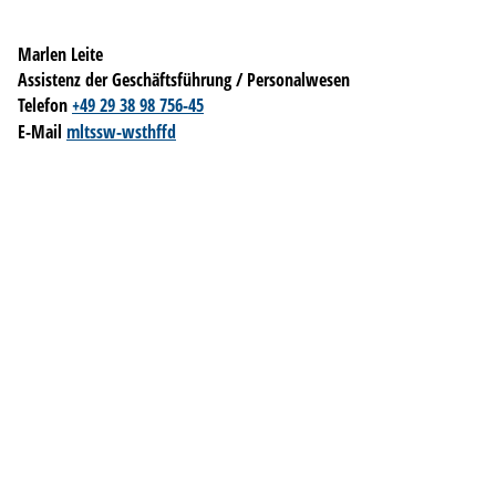
Marlen Leite
Assistenz der Geschäftsführung / Personalwesen
Telefon
+49 29 38 98 756-45
E-Mail
m
l
t
ssw-w
sth
ff
d