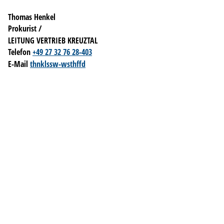
Thomas Henkel
Prokurist /
LEITUNG VERTRIEB KREUZTAL
Telefon
+49 27 3
2 76 28-403
E-Mail
t
h
nk
l
ssw-w
sth
ff
d