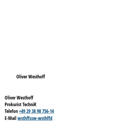
Oliver Westhoff
Oliver Westhoff
Prokurist TechniK
Telefon
+49 29 38 98 756-14
E-Mail
w
sth
ff
ssw-w
sth
ff
d