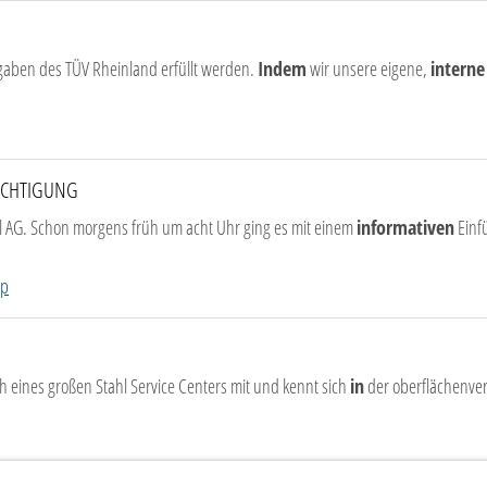
orgaben des TÜV Rheinland erfüllt werden.
Indem
wir unsere eigene,
interne
ICHTIGUNG
hl AG. Schon morgens früh um acht Uhr ging es mit einem
informativen
Einf
hp
 eines großen Stahl Service Centers mit und kennt sich
in
der oberflächenvere