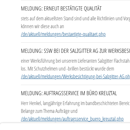
MELDUNG: ERNEUT BESTÄTIGTE QUALITÄT
stets auf dem aktuellsten Stand sind und alle Richtlinien und V
können wir diese auch an
/de/aktuell/meldungen/bestaetigte-qualitaet.php
MELDUNG: SSW BEI DER SALZGITTER AG ZUR WERKSBES
einer Werksführung bei unserem Lieferanten Salzgitter Flachsta
los. Mit Schutzhelmen und -brillen bestückt wurde dem
/de/aktuell/meldungen/Werksbesichtigung-bei-Salzgitter-AG.p
MELDUNG: AUFTRAGSSERVICE IM BÜRO KREUZTAL
Herr Henkel, langjährige Erfahrung im bandbeschichteten Bereich
Belange zum Thema Aufträge und
/de/aktuell/meldungen/auftragsservice_buero_kreuztal.php