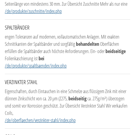
Seitenlänge von mindestens 30 mm. Zur Übersicht Zuschnitte Mehr als nur eine
/de/produkte/zuschnitte/index.php
SPALTBÄNDER
engen Toleranzen auf modernen, vollautomatischen Anlagen. Mit exakten
Schnittkanten der Spaltbänder und sorgfältig
behandelten
Oberflächen
erfüllen die Spaltbänder auch höchste Anforderungen. Ein- oder
beidseitige
Folienkaschierung ist
bei
/de/produkte/spaltbaender/index.php
VERZINKTER STAHL
Eigenschaften, durch Eintauchen in eine Schmelze aus flüssigem Zink mit einer
dünnen Zinkschicht von ca. 20 µm (Z275,
beidseitig
ca. 275g/m²) überzogen
und somit vor Korrosion geschützt. Zur Übersicht Verzinkter Stahl Wir verkaufen
Coils,
/de/oberflaechen/verzinkter-stahl/index.php