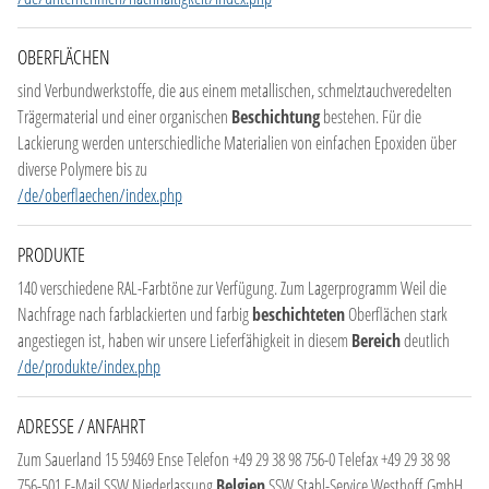
OBERFLÄCHEN
sind Verbundwerkstoffe, die aus einem metallischen, schmelztauchveredelten
Trägermaterial und einer organischen
Beschichtung
bestehen. Für die
Lackierung werden unterschiedliche Materialien von einfachen Epoxiden über
diverse Polymere bis zu
/de/oberflaechen/index.php
PRODUKTE
140 verschiedene RAL-Farbtöne zur Verfügung. Zum Lagerprogramm Weil die
Nachfrage nach farblackierten und farbig
beschichteten
Oberflächen stark
angestiegen ist, haben wir unsere Lieferfähigkeit in diesem
Bereich
deutlich
/de/produkte/index.php
ADRESSE / ANFAHRT
Zum Sauerland 15 59469 Ense Telefon +49 29 38 98 756-0 Telefax +49 29 38 98
756-501 E-Mail SSW Niederlassung
Belgien
SSW Stahl-Service Westhoff GmbH