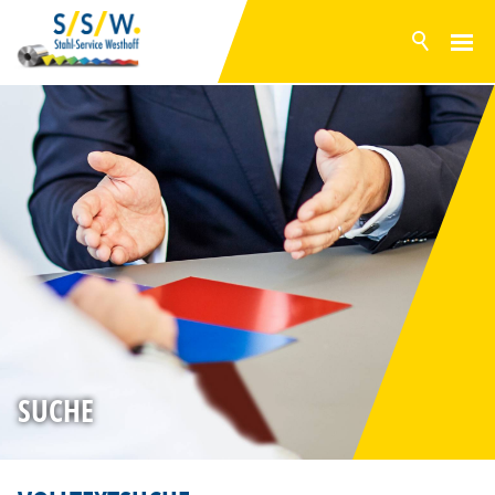
AKTUELL
PRODUKTE
OBERFLÄCHEN
LAGERPROGRAMM
SERVICE
PRODUKTION
UNTERNEHMEN
NACHHALTIGKEIT
SUCHE
ZERTIFIZIERUNG
KARRIERE