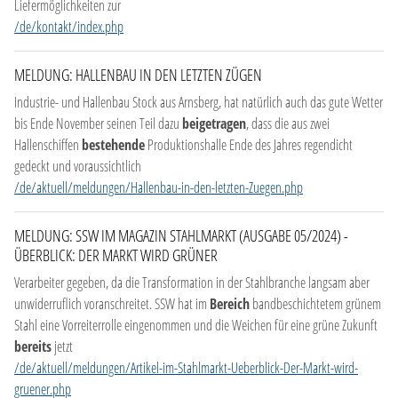
Liefermöglichkeiten zur
/de/kontakt/index.php
MELDUNG: HALLENBAU IN DEN LETZTEN ZÜGEN
Industrie- und Hallenbau Stock aus Arnsberg, hat natürlich auch das gute Wetter
bis Ende November seinen Teil dazu
beigetragen
, dass die aus zwei
Hallenschiffen
bestehende
Produktionshalle Ende des Jahres regendicht
gedeckt und voraussichtlich
/de/aktuell/meldungen/Hallenbau-in-den-letzten-Zuegen.php
MELDUNG: SSW IM MAGAZIN STAHLMARKT (AUSGABE 05/2024) -
ÜBERBLICK: DER MARKT WIRD GRÜNER
Verarbeiter gegeben, da die Transformation in der Stahlbranche langsam aber
unwiderruflich voranschreitet. SSW hat im
Bereich
bandbeschichtetem grünem
Stahl eine Vorreiterrolle eingenommen und die Weichen für eine grüne Zukunft
bereits
jetzt
/de/aktuell/meldungen/Artikel-im-Stahlmarkt-Ueberblick-Der-Markt-wird-
gruener.php