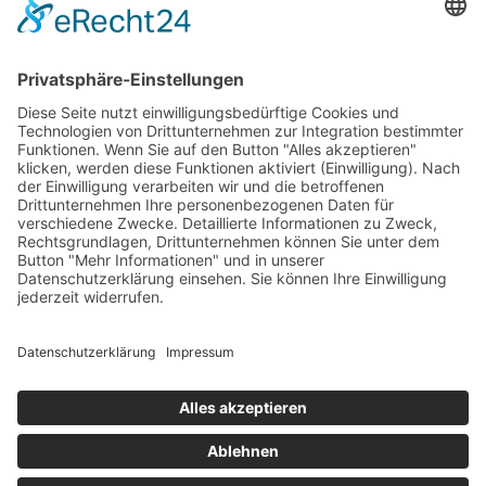
<
1
2
3
4
5
>
CODE OF CONDUCT
AEB
AVB
IMPRESSUM
DATENSCHUTZ
COOKIE EINSTELLUNGEN