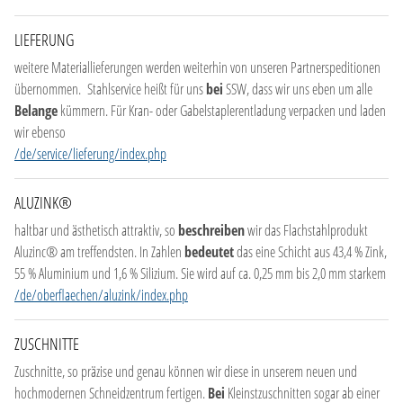
LIEFERUNG
weitere Materiallieferungen werden weiterhin von unseren Partnerspeditionen
übernommen. Stahlservice heißt für uns
bei
SSW, dass wir uns eben um alle
Belange
kümmern. Für Kran- oder Gabelstaplerentladung verpacken und laden
wir ebenso
/de/service/lieferung/index.php
ALUZINK®
haltbar und ästhetisch attraktiv, so
beschreiben
wir das Flachstahlprodukt
Aluzinc® am treffendsten. In Zahlen
bedeutet
das eine Schicht aus 43,4 % Zink,
55 % Aluminium und 1,6 % Silizium. Sie wird auf ca. 0,25 mm bis 2,0 mm starkem
/de/oberflaechen/aluzink/index.php
ZUSCHNITTE
Zuschnitte, so präzise und genau können wir diese in unserem neuen und
hochmodernen Schneidzentrum fertigen.
Bei
Kleinstzuschnitten sogar ab einer