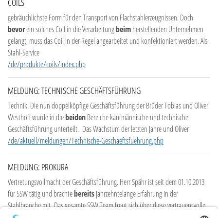
COILS
gebräuchlichste Form für den Transport von Flachstahlerzeugnissen. Doch
bevor
ein solches Coil in die Verarbeitung
beim
herstellenden Unternehmen
gelangt, muss das Coil in der Regel angearbeitet und konfektioniert werden. Als
Stahl-Service
/de/produkte/coils/index.php
MELDUNG: TECHNISCHE GESCHÄFTSFÜHRUNG
Technik. Die nun doppelköpfige Geschäftsführung der Brüder Tobias und Oliver
Westhoff wurde in die
beiden
Bereiche kaufmännische und technische
Geschäftsführung unterteilt. Das Wachstum der letzten Jahre und Oliver
/de/aktuell/meldungen/Technische-Geschaeftsfuehrung.php
MELDUNG: PROKURA
Vertretungsvollmacht der Geschäftsführung. Herr Spähr ist seit dem 01.10.2013
für SSW tätig und brachte
bereits
jahrzehntelange Erfahrung in der
Stahlbranche mit. Das gesamte SSW Team freut sich über diese vertrauensvolle,
/de/aktuell/meldungen/Neuer-Prokurist-bei-SSW.php