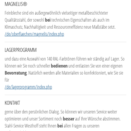
MAGNELIS®
Feinbleche sind ein außergewöhnlich vielseitiger metallbeschichteter
Qualitätsstahl, der sowohl
bei
technischen Eigenschaften als auch im
Klimaschutz, Nachhaltigkeit und Ressourceneffizienz neue Maßstäbe setzt.
/de/oberflaechen/magnelis/index.php
LAGERPROGRAMM
und dazu eine Auswahl von 140 RAL-Farbtönen führen wir ständig auf Lager. So
können wir Sie noch schneller
bedienen
und entlasten Sie von einer eigenen
Bevorratung
. Natürlich werden alle Materialien so konfektioniert, wie Sie sie
für
/de/lagerprogramm/index.php
KONTAKT
gerne über den persönlichen Dialog. So können wir unseren Service weiter
optimieren und unser Sortiment noch
besser
auf Ihre Wünsche abstimmen.
Stahl-Service Westhoff steht Ihnen
bei
allen Fragen zu unseren