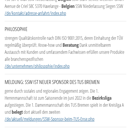
Avenue de Criel 58C 5370 Havelange -
Belgien
SSW Niederlassung Siegen SSW
/de/kontakt/adresse-anfahrt/index.php
PHILOSOPHIE
strengen Qualitätskontrolle nach DIN ISO 9001:2015, deren Einhaltung der TÜV
regelmäßig überprüft. Know-how und
Beratung
Dank unmittelbarem
Austausch mit Kunden und umfassendem Fachwissen erfüllen unsere Produkte
alle branchenspezifischen
/de/unternehmen/philosophie/index.php
MELDUNG: SSW IST NEUER SPONSOR DES TUS BREMEN
gerne durch soziales und regionales Engagement zeigen. Die 1.
Herrenmannschaft ist zum Saisonende im Juni 2022 in die
Bezirksliga
aufgestiegen. Die 1. Damenmannschaft des TUS Bremen spielt in der Kreisliga A
und
belegt
dort aktuell den zweiten
/de/aktuell/meldungen/SSW-Sponsor-beim-TUS-Ense.php