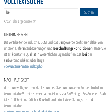
VOLLTEXTSUCHE
KONTAKT
Suchen
DE
Anzahl der Ergebnisse: 94
EN
NL
FR
UNTERNEHMEN
Die verarbeitende Industrie, OEM und das Baugewerbe profitieren dabei von
unseren Lieferantenbeziehungen und
Beschaffungskonditionen
. Unser Ziel
ist es, konstante Qualität in wesentlichen Eigenschaften, z.B.
bei
der
Farbverbindlichkeit, über lange
/de/unternehmen/index.php
NACHHALTIGKEIT
durch umweltgerechten Stahl zu unterstützen und unseren Kunden trotzdem
ökonomische Vorteile zu verschaffen, ist uns
bei
SSW ein großes Anliegen. Stahl
ist zu 100 % ein natürlicher Baustoff und bringt viele ökologische und
ökonomische
/de/unternehmen/nachhaltigkeit/index.php