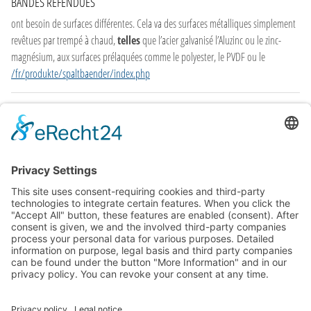
BANDES REFENDUES
ont besoin de surfaces différentes. Cela va des surfaces métalliques simplement
revêtues par trempé à chaud,
telles
que l’acier galvanisé l’Aluzinc ou le zinc-
magnésium, aux surfaces prélaquées comme le polyester, le PVDF ou le
/fr/produkte/spaltbaender/index.php
ALUZINK®
entre la production en aciérie et le besoin du client final d’un point de vue
logistique et de celui de la
technique
de traitement. Dans nos usines, nous
fabriquons, transformons et stockons des produits en acier plat en fonction des
/fr/oberflaechen/aluzink/index.php
<
1
2
GENERAL TERMS
MENTIONS LÉGALES