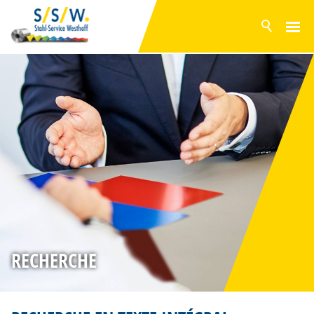
ACTUELLEMENT
PRODUITS
SURFACES
GAMME EN STOCK
SERVICES
PRODUCTION
ENTREPRISE
CONTACT
RECHERCHE
DE
EN