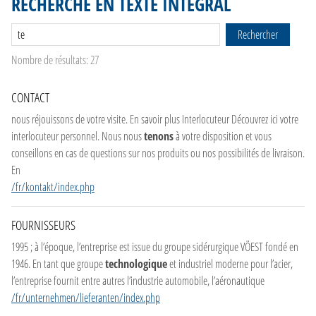
RECHERCHE EN TEXTE INTÉGRAL
NL
FR
Rechercher
Nombre de résultats: 27
CONTACT
nous réjouissons de votre visite. En savoir plus Interlocuteur Découvrez ici votre
interlocuteur personnel. Nous nous
tenons
à votre disposition et vous
conseillons en cas de questions sur nos produits ou nos possibilités de livraison.
En
/fr/kontakt/index.php
FOURNISSEURS
1995 ; à l’époque, l’entreprise est issue du groupe sidérurgique VÖEST fondé en
1946. En tant que groupe
technologique
et industriel moderne pour l’acier,
l’entreprise fournit entre autres l’industrie automobile, l’aéronautique
/fr/unternehmen/lieferanten/index.php