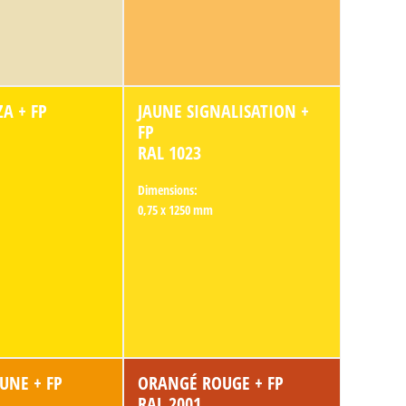
A + FP
JAUNE SIGNALISATION +
FP
RAL 1023
Dimensions:
0,75 x 1250 mm
UNE + FP
ORANGÉ ROUGE + FP
RAL 2001