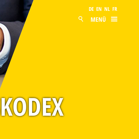
DE
EN
NL
FR
MENÜ
AKTUELL
PRODUKTE
OBERFLÄCHEN
LAGERPROGRAMM
SERVICE
SKODEX
PRODUKTION
UNTERNEHMEN
NACHHALTIGKEIT
ZERTIFIZIERUNG