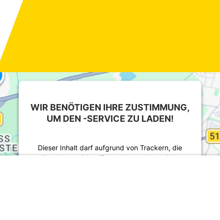
WIR BENÖTIGEN IHRE ZUSTIMMUNG,
UM DEN -SERVICE ZU LADEN!
Dieser Inhalt darf aufgrund von Trackern, die
Besuchern nicht offengelegt werden, nicht
geladen werden. Der Besitzer der Website muss
diese mit seinem CMP einrichten, um diesen
Inhalt zur Liste der verwendeten Technologien
hinzuzufügen.
powered by
Usercentrics Consent Management