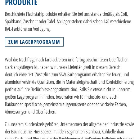
PRODUKTE
NACHHALTIGKEIT
ZERTIFIZIERUNG
Beschichtete Flachstahlprodukte erhalten Sie bei uns standardmäßig als Coil,
Spaltband, Zuschnitt oder Tafel. Ab Lager stehen dabei schon 140 verschiedene
KARRIERE
RAL-Farbtöne zur Verfügung.
KONTAKT
ZUM LAGERPROGRAMM
DE
Weil die Nachfrage nach farblackierten und farbig beschichteten Oberflächen
EN
stark angestiegen ist, haben wir unsere Lieferfähigkeit in diesem Bereich
NL
deutlich erweitert. Zusätzlich zum SSW-Farbprogramm erhalten Sie feuer- und
FR
aluminiumverzinkte Qualitäten, die in Materialeigenschaft und Konfektionierung
perfekt auf Ihre Bedürfnisse abgestimmt sind.
Falls Sie etwas nicht in unserem
großen Lagerprogramm finden, bevorraten wir für Industrie- und auch
Baukunden spezifische, gemeinsam ausgemusterte oder entwickelte Farben,
Abmessungen und Oberflächen.
Zu unserem Kundenkreis gehören Unternehmen der allgemeinen Industrie sowie
der Bauindustrie. Hier speziell mit den Segmenten Stahlbau, Kühlzellenbau