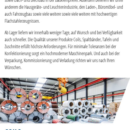
sowie Dach- und Blechbau in der Bauklempnerei. Außerdem beliefern wir unter
anderem die Hausgeräte- und Leuchtenindustrie, den Laden-, Büromöbel- und
auch Fahrzeugbau sowie viele weitere sowie viele weitere mit hochwertigen
Flachstahlerzeugnissen.
Ab Lager liefern wir innerhalb weniger Tage, auf Wunsch und bei Verfügbarkeit
auch schneller. Die Qualität unserer Produkte Coils, Spaltbänder, Tafeln und
Zuschnitte erfüllt höchste Anforderungen. Für minimale Toleranzen bei der
Konfektionierung sorgt ein hochmoderner Maschinenpark. Und auch bei der
Verpackung, Kommissionierung und Verladung richten wir uns nach Ihren
Wünschen.