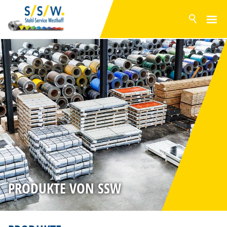
AKTUELL
PRODUKTE
COILS
SPALTBÄNDER
TAFELN
ZUSCHNITTE
OBERFLÄCHEN
LAGERPROGRAMM
SERVICE
PRODUKTE VON SSW
PRODUKTION
UNTERNEHMEN