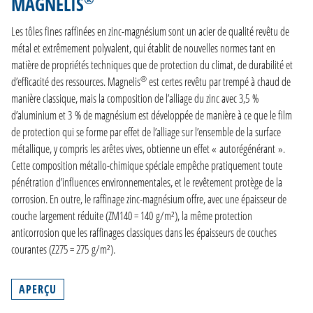
MAGNELIS
PRODUCTION
Les tôles fines raffinées en zinc-magnésium sont un acier de qualité revêtu de
ENTREPRISE
métal et extrêmement polyvalent, qui établit de nouvelles normes tant en
matière de propriétés techniques que de protection du climat, de durabilité et
CONTACT
®
d’efficacité des ressources. Magnelis
est certes revêtu par trempé à chaud de
manière classique, mais la composition de l’alliage du zinc avec 3,5 %
DE
d’aluminium et 3 % de magnésium est développée de manière à ce que le film
EN
de protection qui se forme par effet de l’alliage sur l’ensemble de la surface
NL
métallique, y compris les arêtes vives, obtienne un effet « autorégénérant ».
FR
Cette composition métallo-chimique spéciale empêche pratiquement toute
pénétration d’influences environnementales, et le revêtement protège de la
corrosion. En outre, le raffinage zinc-magnésium offre, avec une épaisseur de
couche largement réduite (ZM140 = 140 g/m²), la même protection
anticorrosion que les raffinages classiques dans les épaisseurs de couches
courantes (Z275 = 275 g/m²).
APERÇU