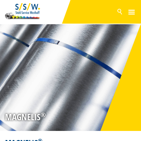
ACTUELLEMENT
PRODUITS
SURFACES
POLYESTER
PVDF
FILM PVC
GRANITE® HDX
TÔLES COMPOSITES
ACIER GALVANISÉ
ALUZINK®
®
MAGNELIS
MAGNELIS®
GAMME EN STOCK
SERVICES
®