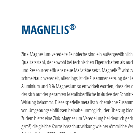
®
MAGNELIS
Zink-Magnesium-veredelte Feinbleche sind ein außergewöhnlich v
Qualitätsstahl, der sowohl bei technischen Eigenschaften als auc
®
und Ressourceneffizienz neue Maßstäbe setzt. Magnelis
wird zw
schmelztauchveredelt, allerdings ist die Zusammensetzung der Le
Aluminium und 3 % Magnesium so entwickelt worden, dass der d
der sich auf der gesamten Metalloberfläche inklusive der Schnittk
Wirkung bekommt. Diese spezielle metallisch-chemische Zusam
von Umgebungseinflüssen beinahe unmöglich, der Überzug block
Zudem bietet eine Zink-Magnesium-Veredelung bei deutlich geri
g/m²) die gleiche Korrosionsschutzwirkung wie herkömmliche Ve