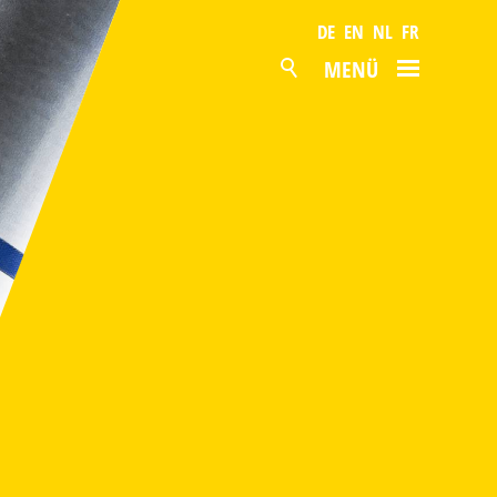
DE
EN
NL
FR
MENÜ
AKTUELL
PRODUKTE
OBERFLÄCHEN
POLYESTER
PVDF
PVC-FOLIE
GRANITE HDX
VERBUNDBLECHE
VERZINKTER STAHL
ALUZINK
MAGNELIS