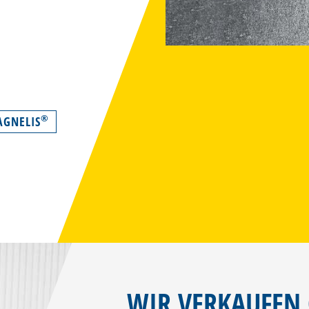
®
AGNELIS
WIR VERKAUFEN 