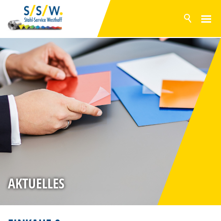
AKTUELL
PRODUKTE
OBERFLÄCHEN
LAGERPROGRAMM
SERVICE
PRODUKTION
UNTERNEHMEN
NACHHALTIGKEIT
AKTUELLES
ZERTIFIZIERUNG
KARRIERE