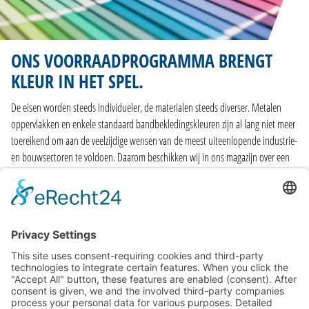
ONS VOORRAADPROGRAMMA BRENGT
KLEUR IN HET SPEL.
De eisen worden steeds individueler, de materialen steeds diverser. Metalen
oppervlakken en enkele standaard bandbekledingskleuren zijn al lang niet meer
toereikend om aan de veelzijdige wensen van de meest uiteenlopende industrie-
en bouwsectoren te voldoen. Daarom beschikken wij in ons magazijn over een
grote keuze aan oppervlakken en kan er voor bandbekledingsmaterialen uit
meer dan 140 gangbare RAL-kleuren worden gekozen. Ook de snelle en
ongecompliceerde beschikbaarheid speelt een grote rol.
MEER INFORMATIE