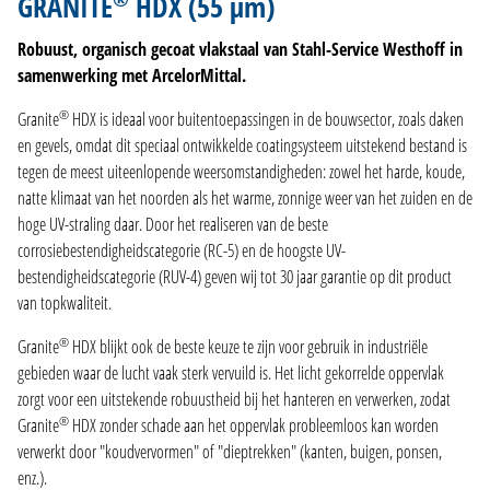
GRANITE
HDX (55 µm)
PRODUCTIE
Robuust, organisch gecoat vlakstaal van Stahl-Service Westhoff in
ONDERNEMING
samenwerking met ArcelorMittal.
CONTACT
®
Granite
HDX is ideaal voor buitentoepassingen in de bouwsector, zoals daken
en gevels, omdat dit speciaal ontwikkelde coatingsysteem uitstekend bestand is
tegen de meest uiteenlopende weersomstandigheden: zowel het harde, koude,
DE
natte klimaat van het noorden als het warme, zonnige weer van het zuiden en de
EN
hoge UV-straling daar. Door het realiseren van de beste
NL
corrosiebestendigheidscategorie (RC-5) en de hoogste UV-
FR
bestendigheidscategorie (RUV-4) geven wij tot 30 jaar garantie op dit product
van topkwaliteit.
®
Granite
HDX blijkt ook de beste keuze te zijn voor gebruik in industriële
gebieden waar de lucht vaak sterk vervuild is. Het licht gekorrelde oppervlak
zorgt voor een uitstekende robuustheid bij het hanteren en verwerken, zodat
®
Granite
HDX zonder schade aan het oppervlak probleemloos kan worden
verwerkt door "koudvervormen" of "dieptrekken" (kanten, buigen, ponsen,
enz.).