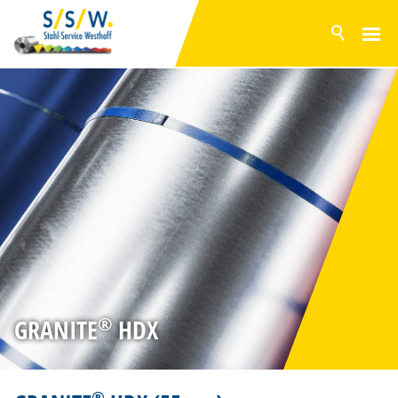
ACTUEEL
PRODUCTEN
OPPERVLAKKEN
POLYESTER
PVDF
PVC-FOLIE
GRANITE HDX
COMPOSIETPLATEN
VERZINKT STAAL
ALUZINK®
®
GRANITE
HDX
MAGNELIS®
VOORRAADPROGRAMMA
SERVICE
®