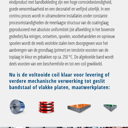
eindproduct met bandbekleding zijn een hoge corrosiebestendigheid,
goede vervormbaarheid en een decoratief en verfijnd uiterlijk. In een
continu proces wordt in ultramoderne installaties onder constante
procesomstandigheden de meerlaagse structuur van de coatinglaag
geproduceerd met absolute uniformiteit (zie afbeelding in het bovenste
gedeelte).Na reinigen, ontvetten, spoelen, voorbehandelen en opnieuw
spoelen wordt de reeds verzinkte stalen kern doorgegeven voor het
aanbrengen van de grondlaag (primer) en tenslotte voorzien van de
toplaag in kleur en gebakken op ca. 250 °C. De afgekoelde band wordt
deels voorzien van een beschermfolie en tot een coil gewikkeld.
Nu is de voltooide coil klaar voor levering of
verdere mechanische verwerking tot geslit
bandstaal of vlakke platen, maatwerkplaten: